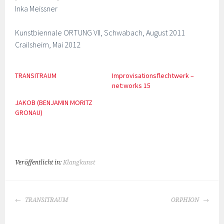
Inka Meissner
Kunstbiennale ORTUNG VII, Schwabach, August 2011
Crailsheim, Mai 2012
TRANSITRAUM
Improvisationsflechtwerk –
net:works 15
JAKOB (BENJAMIN MORITZ
GRONAU)
Veröffentlicht in:
Klangkunst
BEITRAGS-
TRANSITRAUM
ORPHION
NAVIGATION