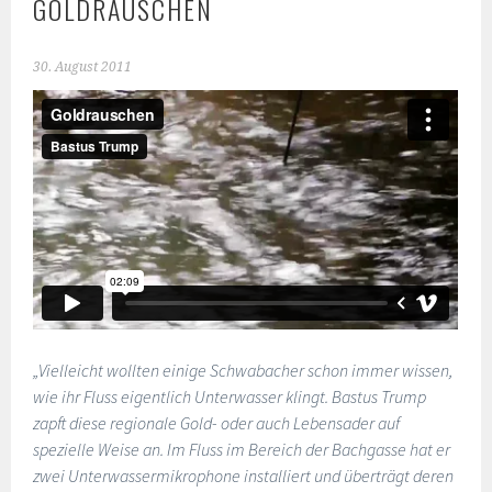
GOLDRAUSCHEN
30. August 2011
„Vielleicht wollten einige Schwabacher schon immer wissen,
wie ihr Fluss eigentlich Unterwasser klingt. Bastus Trump
zapft diese regionale Gold- oder auch Lebensader auf
spezielle Weise an. Im Fluss im Bereich der Bachgasse hat er
zwei Unterwassermikrophone installiert und überträgt deren