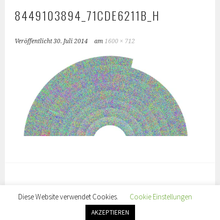
8449103894_71CDE6211B_H
Veröffentlicht
30. Juli 2014
am
1600 × 712
Diese Website verwendet Cookies.
Cookie Einstellungen
© COPYRIGHT SEBASTIAN TRUMP 2019. ALLE RECHTE
VORBEHALTEN.
AKZEPTIEREN